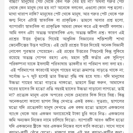
বাচ্চা? মানুষের পেট থেকে কেন গরু বের হয় না? অথবা গরুর পেট
থেকে কেন মানুষ বের হয় না? অনেকে বলবেন, এগুলো কোন পশ্ন হলো।
মাথা খারাপ নাকি? মানুষের পেট থেকে মানুষ, আর গরুর পেট থেকে গরু
জন্ম নিবে এটাই স্বাভাবিক বা প্রাকৃতিক। তাহলে আবার প্রশ্ন হলো,
ব্যাপারটা স্বাভাবিক বা প্রাকৃতিক আমরা কেমন করে এই কথাটি বললাম।
আমি বলব এটা অত্যন্ত অস্বাভাবিক এবং অত্যন্ত জটিল প্রশ্ন। কারণ এই
প্রশ্নের উত্তর খুঁজতে গিয়েই আধুনিক বিজ্ঞানের শক্তিশালী শাখা
জেনেটিক্সের উদ্ভব ঘটেছে। এই ছোট্ট প্রশ্নের উত্তর দিয়েই অনেক বিজ্ঞানী
নোবেল পুরস্কার পেয়েছেন। এই প্রশ্নের উত্তরের পিছনেই কিন্তু লুকিয়ে
রয়েছে অত্যন্ত গোপন রহস্য এবং মহান সৃষ্টি কর্তার এক সুনিপূণ
পরিকল্পনা যাকে ইসলামী পরিভাষায় তাকদীর বা পরিমাপ বলা বলা হয়।
এই পরিমাপের কারণেই মানুষ গাছের মতো ক্রমাগত বাড়তে থাকে না;
সর্বোচ্চ ৬-৭ ফুট হলেই তার উচ্চতা বৃদ্ধি বন্ধ হয়ে যায়। যদি মানুষের
উচ্চতা গাছের মতো বাড়তে থাকতো, তাহলে চিন্তা করুন, আমাদের
ঘরের ছাদের কি হতো! প্রতি বছরই ছাদের উচ্চতা বাড়ানো লাগতো, তাই
না? প্রত্যেক মানুষ একে অপরের থেকে চেহারার দিক দিয়ে ভিন্ন। কিন্তু
অনেকগুলো কালো ছাগল কিন্তু দেখতে একই রকম। সুতরাং, ছাগলের
মতো যদি প্রত্যেকটা মানুষ দেখতে এক রকম হতো তাহলে একজনের
ব্যাংক থেকে আর একজন অনায়েসেই টাকা চুরি করে নিত। একজনের
জমি অন্যজন নিজের নামে চালিয়ে দিতো। ব্যাপারটি আরও জটিল হতো
যদি একজনের স্ত্রীকে আর একজন নিজের বলে দাবি করতো। সাথে সাথে
ঝগড়া-ঝাটি বেঁধে যেতো। থাকগে যাক এই সব ঝগড়া-ঝাটির কথা।