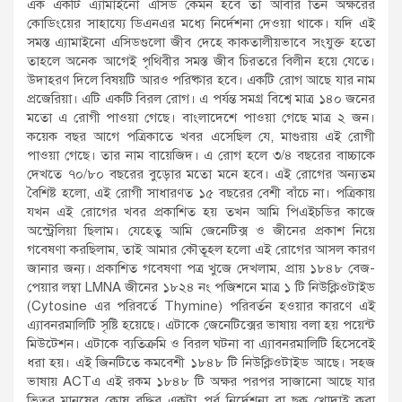
এক একটি এ্যামাইনো এসিড কেমন হবে তা আবার তিন অক্ষরের
কোডিংয়ের সাহায্যে ডিএনএর মধ্যে নির্দেশনা দেওয়া থাকে। যদি এই
সমস্ত এ্যামাইনো এসিডগুলো জীব দেহে কাকতালীয়ভাবে সংযুক্ত হতো
তাহলে অনেক আগেই পৃথিবীর সমস্ত জীব চিরতরে বিলীন হয়ে যেতে।
উদাহরণ দিলে বিষয়টি আরও পরিষ্কার হবে। একটি রোগ আছে যার নাম
প্রজেরিয়া। এটি একটি বিরল রোগ। এ পর্যন্ত সমগ্র বিশ্বে মাত্র ১৪০ জনের
মতো এ রোগী পাওয়া গেছে। বাংলাদেশে পাওয়া গেছে মাত্র ২ জন।
কয়েক বছর আগে পত্রিকাতে খবর এসেছিল যে, মাগুরায় এই রোগী
পাওয়া গেছে। তার নাম বায়েজিদ। এ রোগ হলে ৩/৪ বছরের বাচ্চাকে
দেখতে ৭০/৮০ বছরের বুড়োর মতো মনে হবে। এই রোগের অন্যতম
বৈশিষ্ট হলো, এই রোগী সাধারণত ১৫ বছরের বেশী বাঁচে না। পত্রিকায়
যখন এই রোগের খবর প্রকাশিত হয় তখন আমি পিএইচডির কাজে
অস্ট্রেলিয়া ছিলাম। যেহেতু আমি জেনেটিক্স ও জীনের প্রকাশ নিয়ে
গবেষণা করছিলাম, তাই আমার কৌতূহল হলো এই রোগের আসল কারণ
জানার জন্য। প্রকাশিত গবেষণা পত্র খুজে দেখলাম, প্রায় ১৮৪৮ বেজ-
পেয়ার লম্বা LMNA জীনের ১৮২৪ নং পজিশনে মাত্র ১ টি নিউক্লিওটাইড
(Cytosine এর পরিবর্তে Thymine) পরিবর্তন হওয়ার কারণে এই
এ্যাবনরমালিটি সৃষ্টি হয়েছে। এটাকে জেনেটিক্সের ভাষায় বলা হয় পয়েন্ট
মিউটেশন। এটাকে ব্যতিক্রমি ও বিরল ঘটনা বা এ্যাবনরমালিটি হিসেবেই
ধরা হয়। এই জিনটিতে কমবেশী ১৮৪৮ টি নিউক্লিওটাইড আছে। সহজ
ভাষায় ACTএ এই রকম ১৮৪৮ টি অক্ষর পরপর সাজানো আছে যার
ভিতর মানুষের কোষ বৃদ্ধির একটা পূর্ব নির্দেশনা বা ছক খোদাই করা