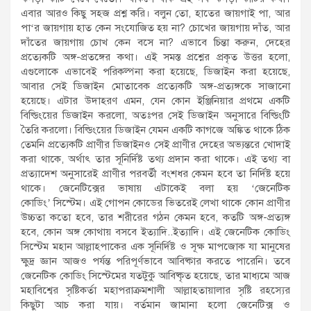
এবার আরও কিছু সহজ প্রশ্ন করি। বলুন তো, হাতের জায়গাই পা, আর
পা‘র জায়গায় হাত কেন সংযোজিত হয় না? চোখের জায়গায় দাঁত, আর
দাঁতের জায়গায় চোখ কেন বসে না? এভাবে চিন্তা করুন, দেহের
প্রত্যেকটি অঙ্গ-প্রতঙ্গের কথা। এই সমস্ত প্রশ্নের প্রকৃত উত্তর হলো,
এগুলোকে এভাবেই পরিকল্পনা করা হয়েছে, ডিজাইন করা হয়েছে,
আবার সেই ডিজাইন মোতাবেক প্রত্যেকটি অঙ্গ-প্রত্যঙ্গকে সাজানো
হয়েছে। এটার উদাহরণ এমন, যেন কোন ইঞ্জিনিয়ার প্রথমে একটি
বিল্ডিংয়ের ডিজাইন করলো, অতঃপর সেই ডিজাইন অনুসারে বিল্ডিংটি
তৈরি করলো। বিল্ডিংয়ের ডিজাইন যেমন একটি কাগজে অঙ্কিত থাকে ঠিক
তেমনি প্রত্যেকটি প্রাণীর ডিজাইনও সেই প্রাণীর দেহের অভ্যন্তরে খোদাই
করা থাকে, অর্থাৎ তার সূনির্দিষ্ট তথ্য প্রদান করা থাকে। এই তথ্য বা
প্রত্যাদেশ অনুসারেই প্রাণীর পরবর্তী বংশধর কেমন হবে তা নির্দিষ্ট হয়ে
থাকে। জেনেটিক্সের ভাষায় এটাকেই বলা হয় ‘জেনেটিক
কোডিং’ সিস্টেম। এই গোপন কোডের ভিতরেই লেখা থাকে কোন প্রাণীর
উচ্চতা কতো হবে, তার শরীরের গঠন কেমন হবে, কতটি অঙ্গ-প্রত্যঙ্গ
হবে, কোন অঙ্গ কোথায় বসবে ইত্যাদি..ইত্যাদি। এই জেনেটিক কোডিং
সিস্টেম মহান আল্লাহপাকের এক সূনির্দিষ্ট ও সূক্ষ মাপজোক যা মানুষের
ক্ষুদ্র জ্ঞান আজও পর্যন্ত পরিপূর্ণভাবে আবিষ্কার করতে পারেনি। তবে
জেনেটিক কোডিং সিস্টেমের যতটুকু আবিষ্কৃত হয়েছে, তার মাধ্যমে আজ
মহাবিশ্বের সৃষ্টিকর্তা মহাপরাক্রমশালী আল্লাহতায়ালার সৃষ্টি রহস্যের
কিছুটা আচ করা যায়। বর্তমান জামানা হলো জেনেটিক্স ও