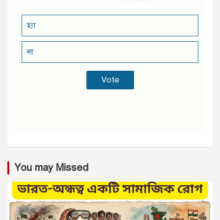
হ্যা
না
You may Missed