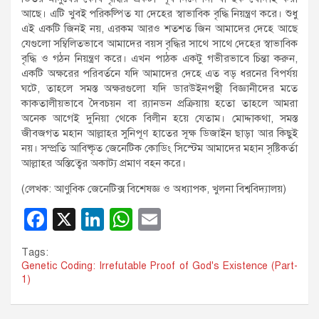
আছে। এটি খুবই পরিকল্পিত যা দেহের স্বাভাবিক বৃদ্ধি নিয়ন্ত্রণ করে। শুধু
এই একটি জিনই নয়, এরকম আরও শতশত জিন আমাদের দেহে আছে
যেগুলো সম্বিলিতভাবে আমাদের বয়স বৃদ্ধির সাথে সাথে দেহের স্বাভাবিক
বৃদ্ধি ও গঠন নিয়ন্ত্রণ করে। এখন পাঠক একটু গভীরভাবে চিন্তা করুন,
একটি অক্ষরের পরিবর্তনে যদি আমাদের দেহে এত বড় ধরনের বিপর্যয়
ঘটে, তাহলে সমস্ত অক্ষরগুলো যদি ডারউইনপন্থী বিজ্ঞানীদের মতে
কাকতালীয়ভাবে দৈবচয়ন বা র‌্যানডন প্রক্রিয়ায় হতো তাহলে আমরা
অনেক আগেই দুনিয়া থেকে বিলীন হয়ে যেতাম। মোদ্দাকথা, সমস্ত
জীবজগত মহান আল্লাহর সুনিপূণ হাতের সূক্ষ ডিজাইন ছাড়া আর কিছুই
নয়। সম্প্রতি আবিষ্কৃত জেনেটিক কোডিং সিস্টেম আমাদের মহান সৃষ্টিকর্তা
আল্লাহর অস্তিত্বের অকাট্য প্রমাণ বহন করে।
(লেখক: আণুবিক জেনেটিক্স বিশেষজ্ঞ ও অধ্যাপক, খুলনা বিশ্ববিদ্যালয়)
F
X
Li
W
E
a
n
h
m
Tags:
c
k
at
ail
Genetic Coding: Irrefutable Proof of God's Existence (Part-
1)
e
e
s
b
dI
A