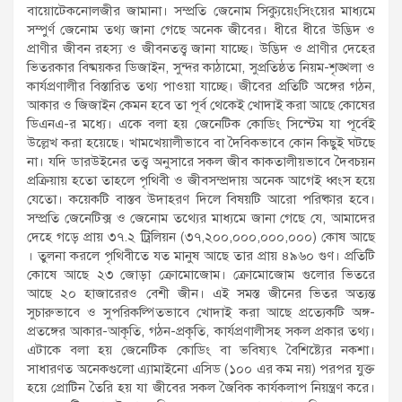
বায়োটেকনোলজীর জামানা। সম্প্রতি জেনোম সিক্যুয়েংসিংয়ের মাধ্যমে
সম্পুর্ণ জেনোম তথ্য জানা গেছে অনেক জীবের। ধীরে ধীরে উদ্ভিদ ও
প্রাণীর জীবন রহস্য ও জীবনতত্ত্ব জানা যাচ্ছে। উদ্ভিদ ও প্রাণীর দেহের
ভিতরকার বিষ্ময়কর ডিজাইন, সুন্দর কাঠামো, সুপ্রতিষ্ঠত নিয়ম-শৃঙ্খলা ও
কার্যপ্রণালীর বিস্তারিত তথ্য পাওয়া যাচ্ছে। জীবের প্রতিটি অঙ্গের গঠন,
আকার ও জিজাইন কেমন হবে তা পূর্ব থেকেই খোদাই করা আছে কোষের
ডিএনএ-র মধ্যে। একে বলা হয় জেনেটিক কোডিং সিস্টেম যা পূর্বেই
উল্লেখ করা হয়েছে। খামখেয়ালীভাবে বা দৈবিকভাবে কোন কিছুই ঘটছে
না। যদি ডারউইনের তত্ত্ব অনুসারে সকল জীব কাকতালীয়ভাবে দৈবচয়ন
প্রক্রিয়ায় হতো তাহলে পৃথিবী ও জীবসম্প্রদায় অনেক আগেই ধ্বংস হয়ে
যেতো। কয়েকটি বাস্তব উদাহরণ দিলে বিষয়টি আরো পরিষ্কার হবে।
সম্প্রতি জেনেটিক্স ও জেনোম তথ্যের মাধ্যমে জানা গেছে যে, আমাদের
দেহে গড়ে প্রায় ৩৭.২ ট্রিলিয়ন (৩৭,২০০,০০০,০০০,০০০) কোষ আছে
। তুলনা করলে পৃথিবীতে যত মানুষ আছে তার প্রায় ৪৯৬০ গুণ। প্রতিটি
কোষে আছে ২৩ জোড়া ক্রোমোজোম। ক্রোমোজোম গুলোর ভিতরে
আছে ২০ হাজারেরও বেশী জীন। এই সমস্ত জীনের ভিতর অত্যন্ত
সুচারুভাবে ও সুপরিকল্পিতভাবে খোদাই করা আছে প্রত্যেকটি অঙ্গ-
প্রতঙ্গের আকার-আকৃতি, গঠন-প্রকৃতি, কার্যপ্রণালীসহ সকল প্রকার তথ্য।
এটাকে বলা হয় জেনেটিক কোডিং বা ভবিষ্যৎ বৈশিষ্ট্যের নকশা।
সাধারণত অনেকগুলো এ্যামাইনো এসিড (১০০ এর কম নয়) পরপর যুক্ত
হয়ে প্রোটিন তৈরি হয় যা জীবের সকল জৈবিক কার্যকলাপ নিয়ন্ত্রণ করে।