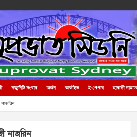
রী
কম্যুনিটি সংবাদ
অর্জন
আর্কাইভ
ই-পেপার
হানাফী নামাজ
জী নাজরিন
াজী নাজরিন