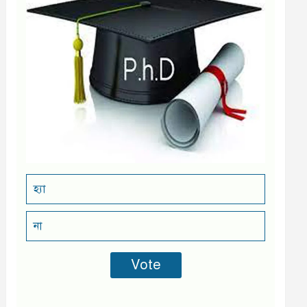
হ্যা
না