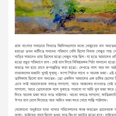
গ্রাম বাংলার সবচেয়ে বিখ্যাত জিনিসগুলোর মধ্যে খেজুরের রস অন্যত
হয়তো তখন মাটিতে লবনের পরিমাণ বেশি ছিলো বিধায় খেজুর গাছ ব
বাড়ির সামনেও প্রায় ত্রিশের মতো খেজুর গাছ ছিল। যা হতে আমাদের 
হতো প্রচুর পরিমাণে রাব। যেই রাব দিয়ে বিভিন্নরকম পিঠা বানানো 
করতে ঘন হয়ে রাবে রুপান্তরিত করা হতো। দেখতে লাল আর ঘন আঠার
নারকেলের মজাটা খুবই সুস্বাদু। ভাপা পিঠার সাথে ও অনেক মজা। এই প
তালিকায় ছিলো রাব অন্যতম। তো একদিন আমাদের এক চাষির ছেলের 
এসে ভাই আমাদেরকে বলতে লাগলো, আরে আজকের দাওয়াত সেই র
লাগলো, আরে তোদেরকে বলে বুঝাতে পারবো না আমি খুব মজা করে 
দিয়ে অনেক মজা করে ভাত খাইলাম। আরো বলতে লাগলো, কাতিমদারি
উপর রাব ঢেলে দিয়েছে আর আমিও মজা করে খেয়ে শান্তি পাইলাম।
যেকোনো অনুষ্ঠানে যারা খাবার পরিবেশনের কাজ করতেন তাদেরকে
ভাষা। ভাইয়ের বয়স ছিলো তখন সাত কিংবা আটের মতো হবে। যাইহোক