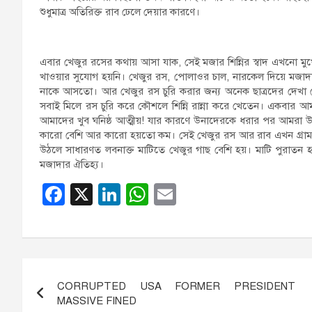
শুধুমাত্র অতিরিক্ত রাব ঢেলে দেয়ার কারণে।
এবার খেজুর রসের কথায় আসা যাক, সেই মজার শিন্নির স্বাদ এখন
খাওয়ার সুযোগ হয়নি। খেজুর রস, পোলাওর চাল, নারকেল দিয়ে মজাদার 
নাকে আসতো। আর খেজুর রস চুরি করার জন্য অনেক ছাত্রদের দেখা 
সবাই মিলে রস চুরি করে কৌশলে শিন্নি রান্না করে খেতেন। একবার
আমাদের খুব ঘনিষ্ঠ আত্মীয়! যার কারণে উনাদেরকে ধরার পর আমরা 
কারো বেশি আর কারো হয়তো কম। সেই খেজুর রস আর রাব এখন গ্রাম 
উঠলে সাধারণত লবনাক্ত মাটিতে খেজুর গাছ বেশি হয়। মাটি পুরাতন
মজাদার ঐতিহ্য।
F
X
Li
W
E
a
n
h
m
c
k
at
ail
e
e
s
Post
b
dI
A
CORRUPTED USA FORMER PRESIDENT
navigation
o
n
p
MASSIVE FINED