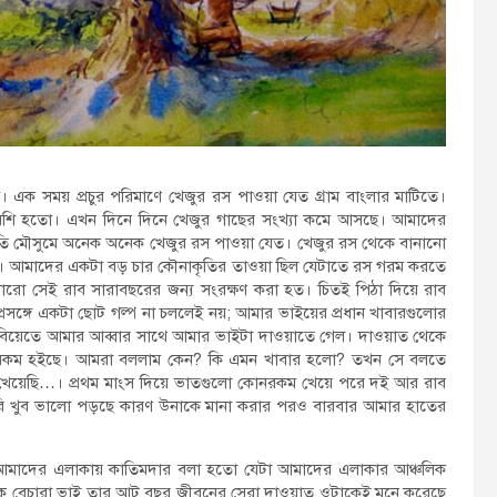
ম। এক সময় প্রচুর পরিমাণে খেজুর রস পাওয়া যেত গ্রাম বাংলার মাটিতে।
েশি হতো। এখন দিনে দিনে খেজুর গাছের সংখ্যা কমে আসছে। আমাদের
প্রতি মৌসুমে অনেক অনেক খেজুর রস পাওয়া যেত। খেজুর রস থেকে বানানো
হতো। আমাদের একটা বড় চার কৌনাকৃতির তাওয়া ছিল যেটাতে রস গরম করতে
ো সেই রাব সারাবছরের জন্য সংরক্ষণ করা হত। চিতই পিঠা দিয়ে রাব
্রসঙ্গে একটা ছোট গল্প না চললেই নয়; আমার ভাইয়ের প্রধান খাবারগুলোর
বিয়েতে আমার আব্বার সাথে আমার ভাইটা দাওয়াতে গেল। দাওয়াত থেকে
কম হইছে। আমরা বললাম কেন? কি এমন খাবার হলো? তখন সে বলতে
খেয়েছি…। প্রথম মাংস দিয়ে ভাতগুলো কোনরকম খেয়ে পরে দই আর রাব
 খুব ভালো পড়ছে কারণ উনাকে মানা করার পরও বারবার আমার হাতের
 আমাদের এলাকায় কাতিমদার বলা হতো যেটা আমাদের এলাকার আঞ্চলিক
 বেচারা ভাই তার আট বছর জীবনের সেরা দাওয়াত ওটাকেই মনে করেছে