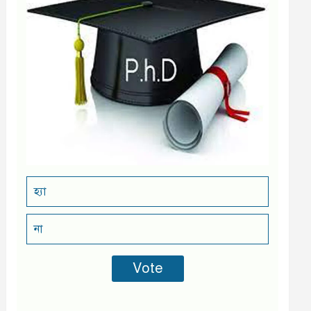
হ্যা
না