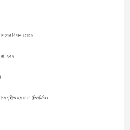
গোসলের বিধান রয়েছে।
ারা: ২২২
া।
বারে গৃহীত হয় না।” (তিরমিজি)