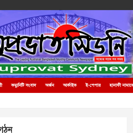
রী
কম্যুনিটি সংবাদ
অর্জন
আর্কাইভ
ই-পেপার
হানাফী নামাজ
 গঠন