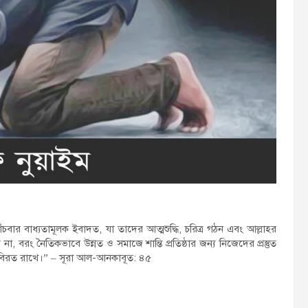
চবার বাধ্যতামূলক ইবাদত, যা তাদের আত্মশুদ্ধি, চরিত্র গঠন এবং আল্লাহর
না, বরং নৈতিকভাবে উন্নত ও সমাজে শান্তি প্রতিষ্ঠার জন্য নিজেদের প্রস্তুত
কে বিরত রাখে।” – সূরা আল-আনকাবূত: ৪৫