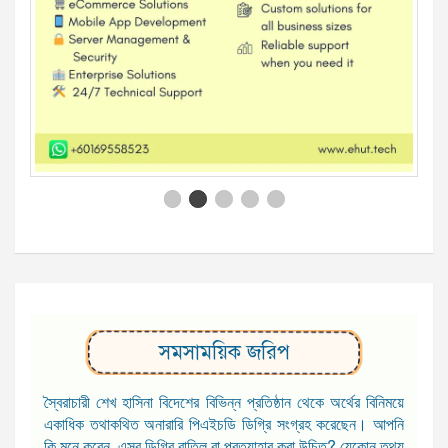
সমসাময়িক জরিপ
স্বৈরাচারী শেখ হাসিনা বিদেশের বিভিন্ন প্রতিষ্ঠান থেকে অর্থের বিনিময়ে
একাধিক তথাকথিত অনারারি পিএইচডি ডিগ্রি সংগ্রহ করেছেন। আপনি
কি মনে করেন, এসব ডিগ্রি বাতিল বা প্রত্যাহার করা উচিত? যেকোন তথ্য