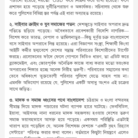
পাঠানো হয়েছে, নয়তো ‘OSD’ করে নিষ্ক্রিয় করে রাখা হয়েছে। ফলে
প্রশাসন হয়ে পড়েছে দুর্নীতিপরায়ণ ও অকার্যকর। সচিবালয় থেকে শুরু
করে পুলিশের বিভিন্ন স্তর পর্যন্ত এই ধারা অব্যাহত রয়েছে।
২. সাইবার ক্রাইম ও যুব সমাজের পতন
: দেশজুড়ে সাইবার অপরাধ দ্রুত
গতিতে ছড়িয়ে পড়েছে। অবৈধভাবে প্রবেশকারী বিদেশি নাগরিক—
বিশেষ করে ভারত, নেপাল ও তামিলনাড়ুর—কিছু দুর্বৃত্ত চক্র বাংলাদেশে
বসে সাইবার অপরাধে লিপ্ত হয়েছে। এরা বিজ্ঞাপন সংস্থা, শিক্ষার্থী কিংবা
আইটি কর্মীর ছদ্মবেশে দেশের সম্ভ্রান্ত পরিবারের কিশোরীদের টার্গেট
করছে। প্রলোভনের ফাঁদে ফেলে গোপনে ভিডিও ধারণ, তা এডিট করে
ব্ল্যাকমেইল, এবং জোরপূর্বক অনৈতিক কাজে বাধ্য করার মতো ভয়ংকর
অপরাধের শিকার হচ্ছে অনেক নিরীহ তরুণী। পরিবারের সম্মানের কথা
ভেবে অধিকাংশ ভুক্তভোগী পরিবার পুলিশে যেতে সাহস পায় না।
এমনকি অভিযোগ রয়েছে যে, পুলিশের একটি অসাধু অংশও এই চক্রের
সাথে জড়িত।
৩. মাদক ও সমাজ ধ্বংসের পথে বাংলাদেশ
: চট্টগ্রাম ও মংলা বন্দরসহ
সীমান্ত দিয়ে মাদক পাচারের ঘটনা ব্যাপক হারে ঘটেছে। ফেনসিডিল,
ইয়াবা, আইসসহ নানা ধরনের মাদক সহজলভ্য হওয়ায় দেশের তরুণ
সমাজ ভয়াবহভাবে আসক্ত হয়ে পড়েছে। একসময় পরিস্থিতি এতটাই
খারাপ হয়ে পড়েছিল যে, অনেক বিশেষজ্ঞ দেশকে “একটি বৃহৎ রিহ্যাব
সেন্টারে” পরিণত করার কথা বলেন। বর্তমানে কিছুটা নিয়ন্ত্রণে এলেও