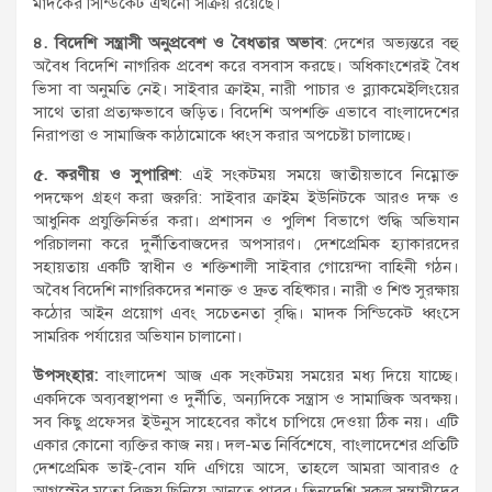
মাদকের সিন্ডিকেট এখনো সক্রিয় রয়েছে।
৪. বিদেশি সন্ত্রাসী অনুপ্রবেশ ও বৈধতার অভাব
: দেশের অভ্যন্তরে বহু
অবৈধ বিদেশি নাগরিক প্রবেশ করে বসবাস করছে। অধিকাংশেরই বৈধ
ভিসা বা অনুমতি নেই। সাইবার ক্রাইম, নারী পাচার ও ব্ল্যাকমেইলিংয়ের
সাথে তারা প্রত্যক্ষভাবে জড়িত। বিদেশি অপশক্তি এভাবে বাংলাদেশের
নিরাপত্তা ও সামাজিক কাঠামোকে ধ্বংস করার অপচেষ্টা চালাচ্ছে।
৫. করণীয় ও সুপারিশ
: এই সংকটময় সময়ে জাতীয়ভাবে নিম্নোক্ত
পদক্ষেপ গ্রহণ করা জরুরি: সাইবার ক্রাইম ইউনিটকে আরও দক্ষ ও
আধুনিক প্রযুক্তিনির্ভর করা। প্রশাসন ও পুলিশ বিভাগে শুদ্ধি অভিযান
পরিচালনা করে দুর্নীতিবাজদের অপসারণ। দেশপ্রেমিক হ্যাকারদের
সহায়তায় একটি স্বাধীন ও শক্তিশালী সাইবার গোয়েন্দা বাহিনী গঠন।
অবৈধ বিদেশি নাগরিকদের শনাক্ত ও দ্রুত বহিষ্কার। নারী ও শিশু সুরক্ষায়
কঠোর আইন প্রয়োগ এবং সচেতনতা বৃদ্ধি। মাদক সিন্ডিকেট ধ্বংসে
সামরিক পর্যায়ের অভিযান চালানো।
উপসংহার:
বাংলাদেশ আজ এক সংকটময় সময়ের মধ্য দিয়ে যাচ্ছে।
একদিকে অব্যবস্থাপনা ও দুর্নীতি, অন্যদিকে সন্ত্রাস ও সামাজিক অবক্ষয়।
সব কিছু প্রফেসর ইউনুস সাহেবের কাঁধে চাপিয়ে দেওয়া ঠিক নয়। এটি
একার কোনো ব্যক্তির কাজ নয়। দল-মত নির্বিশেষে, বাংলাদেশের প্রতিটি
দেশপ্রেমিক ভাই-বোন যদি এগিয়ে আসে, তাহলে আমরা আবারও ৫
আগস্টের মতো বিজয় ছিনিয়ে আনতে পারব। ভিনদেশি সকল সন্ত্রাসীদের