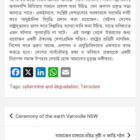
জবানবন্দি মিডিয়ার সামনে প্রকাশ করা উচিত, যেন জনগণ প্রকৃত সত্য
জানতে পারে। একইসাথে, সংশ্লিষ্ট দেশগুলোর সরকারকে সরাসরি দায়ী
করে আনুষ্ঠানিক বিবৃতি প্রদান করা প্রয়োজন। সেইসব দেশের
রাষ্ট্রদূতদের তলব করে বিস্তারিত ব্যাখ্যা দাবি করা উচিত, যাতে ভবিষ্যতে
এমন ঘটনার পুনরাবৃত্তি না ঘটে। এই অবস্থা থেকে উত্তরণের জন্য
প্রয়োজন একটি ঐক্যবদ্ধ দেশপ্রেমিক শক্তির। রাষ্ট্রের প্রতিটি নাগরিক,
বিশেষ করে তরুণ সমাজ, প্রশাসন ও প্রযুক্তিবিদদের একসাথে কাজ
করতে হবে। দেশের সার্বভৌমত্ব রক্ষা ও ভবিষ্যৎ প্রজন্মকে একটি
নিরাপদ সমাজ উপহার দেয়াই হোক আমাদের চূড়ান্ত অঙ্গীকার।
F
X
Li
W
E
a
n
h
m
Tags:
cybercrime and degradation
,
Terrorism
c
k
at
ail
e
e
s
b
dI
A
Post
Ceremony of the earth Varroville NSW
o
n
p
navigation
o
p
নামাজের মাধ্যমে চরিত্র সৃষ্টি ও জাতি গঠন