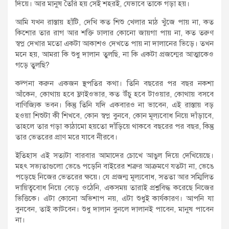
দিয়ে। আর মানুষ তৈরি হয় সেই শহরই, যেভাবে তাকে গড়া হয়।
আমি যখন রাস্তায় হাঁটি, দেখি কত শিশু খেলার মাঠ খুঁজে পায় না, কত
কিশোর তার রাগ আর শক্তি ঢালার কোনো জায়গা পায় না, কত তরুণ
স্বপ্ন দেখার মতো একটা আকাশও দেখতে পায় না দালানের ভিড়ে। তখন
মনে হয়, আমরা কি শুধু দালান তুলছি, না কি একটা প্রজন্মের আত্মাকেও
গড়ে তুলছি?
কল্পনা করুন একজন স্থপতির কথা। তিনি বছরের পর বছর নকশা
আঁকেন, কোথায় হবে ফ্লাইওভার, কত উঁচু হবে টাওয়ার, কোথায় বসবে
বাণিজ্যিক ভবন। কিন্তু তিনি যদি একবারও না ভাবেন, এই রাস্তায় বড়
হওয়া শিশুটা কী শিখবে, কোন স্বপ্ন বুনবে, কোন মূল্যবোধ নিয়ে দাঁড়াবে,
তাহলে তার গড়া কাঠামো হয়তো দাঁড়িয়ে থাকবে বছরের পর বছর, কিন্তু
তার ভেতরের প্রাণ মরে যাবে নীরবে।
ইতিহাস এই সত্যটা বারবার আমাদের চোখে আঙুল দিয়ে দেখিয়েছে।
মহৎ সভ্যতাগুলো ভেঙে পড়েনি বাইরের শত্রুর আক্রমণে যতটা না, ভেঙে
পড়েছে নিজের ভেতরের ক্ষয়ে। যে প্রজন্ম মূল্যবোধ, সততা আর সম্মিলিত
দায়িত্ববোধ নিয়ে বেড়ে ওঠেনি, একসময় তারাই প্রশ্নবিদ্ধ করেছে নিজের
ভিত্তিকে। এটা কোনো অভিশাপ নয়, এটা শুধুই কার্যকারণ। আপনি যা
বুনবেন, তাই কাটবেন। শুধু দালান বুনলে দালানই পাবেন, মানুষ পাবেন
না।