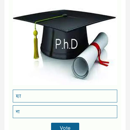
হ্যা
না