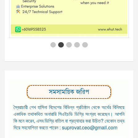
সমসাময়িক জরিপ
স্বৈরাচারী শেখ হাসিনা বিদেশের বিভিন্ন প্রতিষ্ঠান থেকে অর্থের বিনিময়ে
একাধিক তথাকথিত অনারারি পিএইচডি ডিগ্রি সংগ্রহ করেছেন। আপনি
কি মনে করেন, এসব ডিগ্রি বাতিল বা প্রত্যাহার করা উচিত? যেকোন তথ্য
দিয়ে সহযোগিতা করতে পারেন : suprovat.ceo@gmail.com