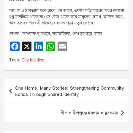
আর যে এই সত্যটা মনে রাখে, সে জানে, একটা সত্যিকারের শহর কখনো
শুধু মানচিত্রে থাকে না। সে বেঁচে থাকে তার মানুষের চোখে, তাদের স্বপ্নে,
আর তাদের পরবর্তী প্রজন্মের হাতে গড়া নতুন ভোরে।
লেখক : আশরাফ নু’আইম, সমাজচিন্তক, শেওড়াপাড়া, ঢাকা
F
X
Li
W
E
a
n
h
m
Tags:
City building
c
k
at
ail
e
e
s
b
dI
A
Post
One Home, Many Stories: Strengthening Community
o
n
p
navigation
Bonds Through Shared Identity
o
p
k
দ্বীপ ও দ্বীপপুঞ্জে ইসলাম ও মুসলমান