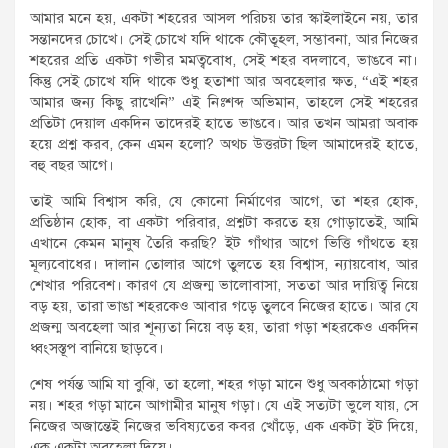
আমার মনে হয়, একটা শহরের আসল পরিচয় তার স্কাইলাইনে নয়, তার
সন্তানদের চোখে। সেই চোখে যদি থাকে কৌতূহল, সম্ভাবনা, আর নিজের
শহরের প্রতি একটা গভীর মমত্ববোধ, সেই শহর বদলাবে, ভাঙবে না।
কিন্তু সেই চোখে যদি থাকে শুধু হতাশা আর অবহেলার ক্ষত, “এই শহর
আমার জন্য কিছু রাখেনি” এই নিঃশব্দ অভিমান, তাহলে সেই শহরের
প্রতিটা দেয়াল একদিন তাদেরই হাতে ভাঙবে। আর তখন আমরা অবাক
হয়ে প্রশ্ন করব, কেন এমন হলো? অথচ উত্তরটা ছিল আমাদেরই হাতে,
বহু বছর আগে।
তাই আমি বিশ্বাস করি, যে কোনো নির্মাণের আগে, তা শহর হোক,
প্রতিষ্ঠান হোক, বা একটা পরিবার, প্রশ্নটা করতে হয় গোড়াতেই, আমি
এখানে কেমন মানুষ তৈরি করছি? ইট গাঁথার আগে ভিত্তি গাঁথতে হয়
মূল্যবোধের। দালান তোলার আগে তুলতে হয় বিশ্বাস, ন্যায়বোধ, আর
শেখার পরিবেশ। কারণ যে প্রজন্ম ভালোবাসা, সততা আর দায়িত্ব নিয়ে
বড় হয়, তারা ভাঙা শহরকেও আবার গড়ে তুলবে নিজের হাতে। আর যে
প্রজন্ম অবহেলা আর শূন্যতা নিয়ে বড় হয়, তারা গড়া শহরকেও একদিন
ধ্বংসস্তূপ বানিয়ে ছাড়বে।
শেষ পর্যন্ত আমি যা বুঝি, তা হলো, শহর গড়া মানে শুধু অবকাঠামো গড়া
নয়। শহর গড়া মানে আগামীর মানুষ গড়া। যে এই সত্যটা ভুলে যায়, সে
নিজের অজান্তেই নিজের ভবিষ্যতের কবর খোঁড়ে, এক একটা ইট দিয়ে,
এক একটা অবহেলা দিয়ে।