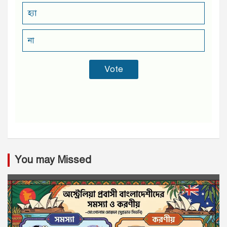
হ্যা
না
You may Missed