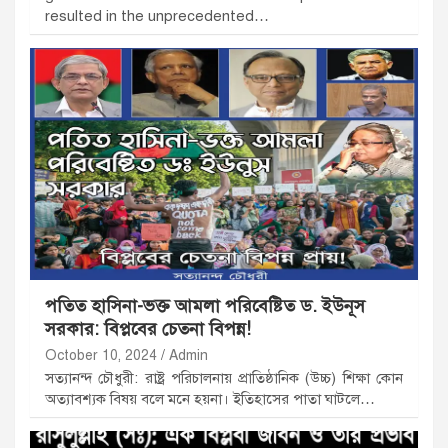
resulted in the unprecedented…
পতিত হাসিনা-ভক্ত আমলা পরিবেষ্টিত ড. ইউনূস
সরকার: বিপ্লবের চেতনা বিপন্ন!
October 10, 2024
Admin
সত্যানন্দ চৌধুরী: রাষ্ট্র পরিচালনায় প্রাতিষ্ঠানিক (উচ্চ) শিক্ষা কোন
অত্যাবশ্যক বিষয় বলে মনে হয়না। ইতিহাসের পাতা ঘাটলে…