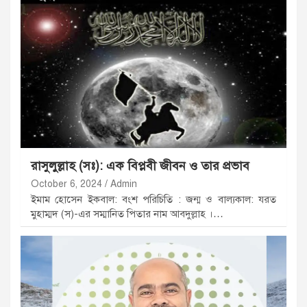
রাসুলুল্লাহ (সঃ): এক বিপ্লবী জীবন ও তার প্রভাব
October 6, 2024
Admin
ইমাম হোসেন ইকবাল: বংশ পরিচিতি : জন্ম ও বাল্যকাল: যরত
মুহাম্মদ (স)-এর সম্মানিত পিতার নাম আবদুল্লাহ ।…