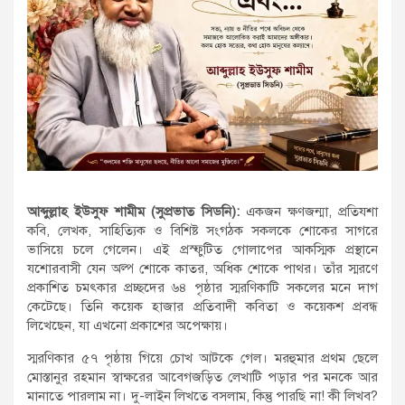
আব্দুল্লাহ ইউসুফ শামীম (সুপ্রভাত সিডনি):
একজন ক্ষণজন্মা, প্রতিযশা
কবি, লেখক, সাহিত্যিক ও বিশিষ্ট সংগঠক সকলকে শোকের সাগরে
ভাসিয়ে চলে গেলেন। এই প্রস্ফুটিত গোলাপের আকস্মিক প্রস্থানে
যশোরবাসী যেন অল্প শোকে কাতর, অধিক শোকে পাথর। তাঁর স্মরণে
প্রকাশিত চমৎকার প্রচ্ছদের ৬৪ পৃষ্ঠার স্মরণিকাটি সকলের মনে দাগ
কেটেছে। তিনি কয়েক হাজার প্রতিবাদী কবিতা ও কয়েকশ প্রবন্ধ
লিখেছেন, যা এখনো প্রকাশের অপেক্ষায়।
স্মরণিকার ৫৭ পৃষ্ঠায় গিয়ে চোখ আটকে গেল। মরহুমার প্রথম ছেলে
মোস্তানুর রহমান স্বাক্ষরের আবেগজড়িত লেখাটি পড়ার পর মনকে আর
মানাতে পারলাম না। দু-লাইন লিখতে বসলাম, কিন্তু পারছি না! কী লিখব?