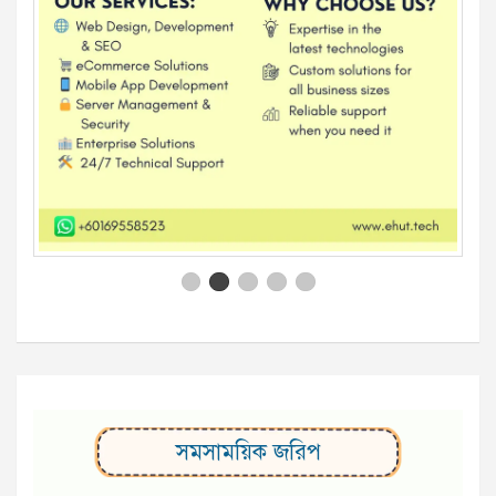
সমসাময়িক জরিপ