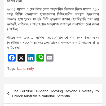
শ্রেণির ছাত্র)।
২০২৫ সালের ২ সেপ্টেম্বর ভোর আনুমানিক তিনটার দিকে যশোর ২৫০
শয্যা বিশিষ্ট জেনারেল হাসপাতালে চিকিৎসাধীন অবস্থায় হৃদরোগে
আক্রান্ত হয়ে ঘুমের মধ্যেই তিনি ইন্তেকাল করেন (ইন্নালিল্লাহি ওয়া ইন্না
ইলাইহি রাজিউন)। আল্লাহপাক মরহুমকে জান্নাতুল ফেরদৌস দেন করুন
( আমিন)
নীতির কথা এবং… স্মরণিকা ২০২৫’ প্রকাশে যাঁরা লেখা দিয়ে এবং
বিভিন্নভাবে সহযোগিতা করেছেন, তাঁদের সকলকে জানাই আন্তরিক প্রীতি
ও শুভেচ্ছা।
F
X
Li
W
E
a
n
h
m
Tags:
katha
,
nety
c
k
at
ail
e
e
s
b
dI
A
Post
The Cultural Dividend: Moving Beyond Diversity to
o
n
p
navigation
Unlock Australia’s National Potential
o
p