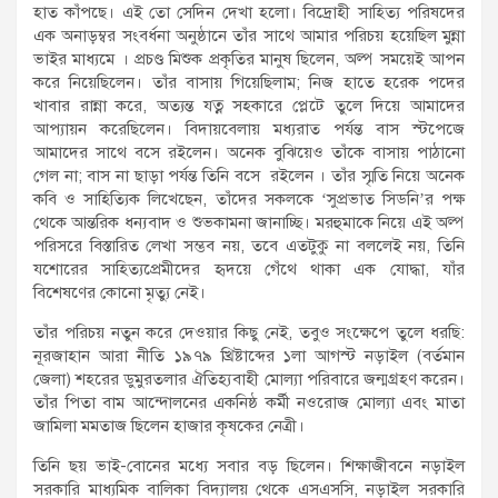
হাত কাঁপছে। এই তো সেদিন দেখা হলো। বিদ্রোহী সাহিত্য পরিষদের
এক অনাড়ম্বর সংবর্ধনা অনুষ্ঠানে তাঁর সাথে আমার পরিচয় হয়েছিল মুন্না
ভাইর মাধ্যমে । প্রচণ্ড মিশুক প্রকৃতির মানুষ ছিলেন, অল্প সময়েই আপন
করে নিয়েছিলেন। তাঁর বাসায় গিয়েছিলাম; নিজ হাতে হরেক পদের
খাবার রান্না করে, অত্যন্ত যত্ন সহকারে প্লেটে তুলে দিয়ে আমাদের
আপ্যায়ন করেছিলেন। বিদায়বেলায় মধ্যরাত পর্যন্ত বাস স্টপেজে
আমাদের সাথে বসে রইলেন। অনেক বুঝিয়েও তাঁকে বাসায় পাঠানো
গেল না; বাস না ছাড়া পর্যন্ত তিনি বসে রইলেন । তাঁর স্মৃতি নিয়ে অনেক
কবি ও সাহিত্যিক লিখেছেন, তাঁদের সকলকে ‘সুপ্রভাত সিডনি’র পক্ষ
থেকে আন্তরিক ধন্যবাদ ও শুভকামনা জানাচ্ছি। মরহুমাকে নিয়ে এই অল্প
পরিসরে বিস্তারিত লেখা সম্ভব নয়, তবে এতটুকু না বললেই নয়, তিনি
যশোরের সাহিত্যপ্রেমীদের হৃদয়ে গেঁথে থাকা এক যোদ্ধা, যাঁর
বিশেষণের কোনো মৃত্যু নেই।
তাঁর পরিচয় নতুন করে দেওয়ার কিছু নেই, তবুও সংক্ষেপে তুলে ধরছি:
নূরজাহান আরা নীতি ১৯৭৯ খ্রিষ্টাব্দের ১লা আগস্ট নড়াইল (বর্তমান
জেলা) শহরের ডুমুরতলার ঐতিহ্যবাহী মোল্যা পরিবারে জন্মগ্রহণ করেন।
তাঁর পিতা বাম আন্দোলনের একনিষ্ঠ কর্মী নওরোজ মোল্যা এবং মাতা
জামিলা মমতাজ ছিলেন হাজার কৃষকের নেত্রী।
তিনি ছয় ভাই-বোনের মধ্যে সবার বড় ছিলেন। শিক্ষাজীবনে নড়াইল
সরকারি মাধ্যমিক বালিকা বিদ্যালয় থেকে এসএসসি, নড়াইল সরকারি