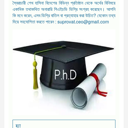
স্বৈরাচারী শেখ হাসিনা বিদেশের বিভিন্ন প্রতিষ্ঠান থেকে অর্থের বিনিময়ে
একাধিক তথাকথিত অনারারি পিএইচডি ডিগ্রি সংগ্রহ করেছেন। আপনি
কি মনে করেন, এসব ডিগ্রি বাতিল বা প্রত্যাহার করা উচিত? যেকোন তথ্য
দিয়ে সহযোগিতা করতে পারেন : suprovat.ceo@gmail.com
হ্যা