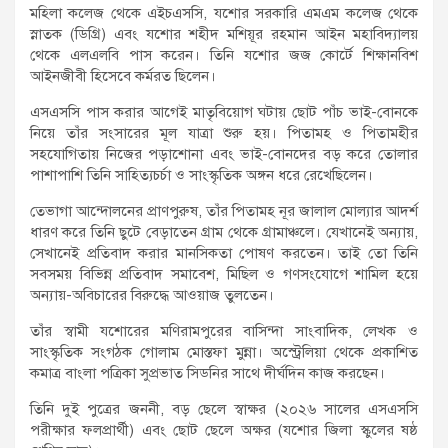
মহিলা কলেজ থেকে এইচএসসি, যশোর সরকারি এমএম কলেজ থেকে
স্নাতক (ডিগ্রি) এবং যশোর শহীদ মশিয়ূর রহমান আইন মহাবিদ্যালয়
থেকে এলএলবি পাস করেন। তিনি যশোর জজ কোর্টে শিক্ষানবিশ
আইনজীবী হিসেবে কর্মরত ছিলেন।
এসএসসি পাস করার আগেই মাতৃবিয়োগ ঘটায় ছোট পাঁচ ভাই-বোনকে
নিয়ে তাঁর সংসারের মূল যাত্রা শুরু হয়। পিতামহ ও পিতামহীর
সহযোগিতায় নিজের পড়াশোনা এবং ভাই-বোনদের বড় করে তোলার
পাশাপাশি তিনি সাহিত্যচর্চা ও সাংস্কৃতিক অঙ্গন ধরে রেখেছিলেন।
তেভাগা আন্দোলনের প্রাণপুরুষ, তাঁর পিতামহ নূর জালাল মোল্যার আদর্শ
ধারণ করে তিনি ছুটে বেড়াতেন গ্রাম থেকে গ্রামাঞ্চলে। যেখানেই অন্যায়,
সেখানেই প্রতিবাদ করার মানসিকতা পোষণ করতেন। তাই তো তিনি
সবসময় বিভিন্ন প্রতিবাদ সমাবেশ, মিছিল ও গণসংযোগে শামিল হয়ে
অন্যায়-অবিচারের বিরুদ্ধে আওয়াজ তুলতেন।
তাঁর স্বামী যশোরের মণিরামপুরের বাসিন্দা সাংবাদিক, লেখক ও
সাংস্কৃতিক সংগঠক গোলাম মোস্তফা মুন্না। অস্ট্রেলিয়া থেকে প্রকাশিত
কমাত্র বাংলা পত্রিকা সুপ্রভাত সিডনির সাথে দীর্ঘদিন কাজ করছেন।
তিনি দুই পুত্রের জননী, বড় ছেলে স্বাক্ষর (২০২৬ সালের এসএসসি
পরীক্ষার ফলপ্রার্থী) এবং ছোট ছেলে অক্ষর (যশোর জিলা স্কুলের ষষ্ঠ