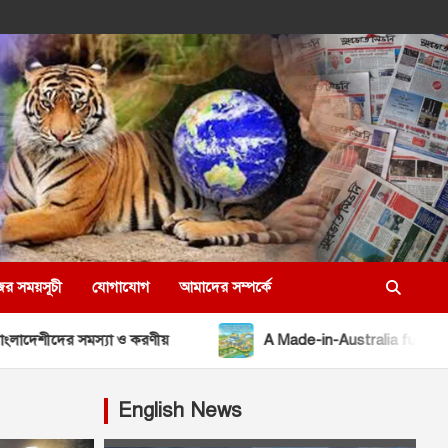
ের সময়সূচী
যোগাযোগ
আমাদের সম্পর্কে
যা ও করণীয়
A Made-in-Australia future: securing essenti
English News