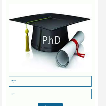
হ্যা
না