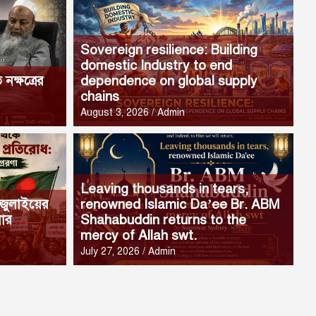
Sovereign resilience: Building
domestic Industry to end
নক্ষত্রের
dependence on global supply
chains
August 3, 2026
Admin
Leaving thousands in tears,
A
 জুলাইয়ের
renowned Islamic Da’ee Br. ABM
 বাংলাদেশীদের সমস্যা ও করণীয়
g
নার
Shahabuddin returns to the
mercy of Allah swt.
Aug
July 27, 2026
Admin