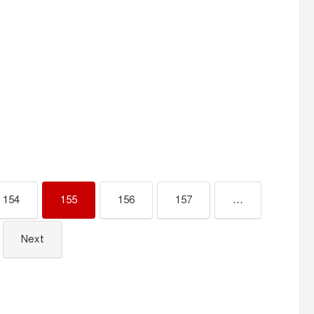
154
155
156
157
…
Next